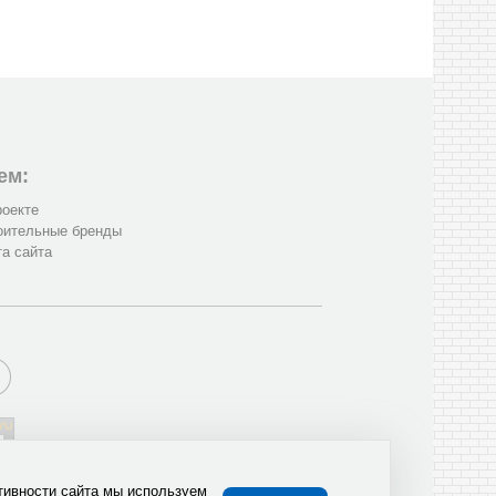
ем:
роекте
оительные бренды
та сайта
тивности сайта мы используем