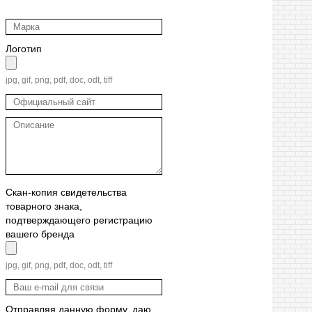
Логотип
jpg, gif, png, pdf, doc, odt, tiff
Скан-копия свидетельства
товарного знака,
подтверждающего регистрацию
вашего бренда
jpg, gif, png, pdf, doc, odt, tiff
Отправляя данную форму, даю