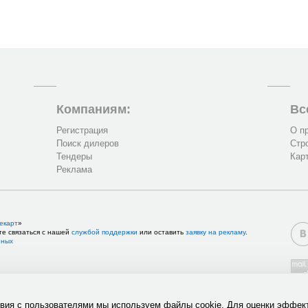
Компаниям:
Вс
Регистрация
О п
Поиск дилеров
Стр
Тендеры
Кар
Реклама
екарт
»
те связаться с нашей
службой поддержки
или оставить
заявку на рекламу
.
нных
твия с пользователями мы используем файлы cookie. Для оценки эффек