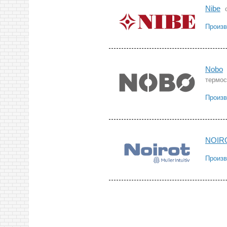
Nibe
Произв
Nobo
термос
Произв
NOIR
Произв