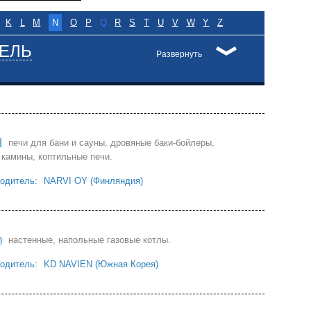
K
L
M
N
O
P
Q
R
S
T
U
V
W
Y
Z
ЕЛЬ
Развернуть
I
печи для бани и сауны, дровяные баки-бойлеры,
 камины, коптильные печи.
одитель:
NARVI OY (Финляндия)
n
настенные, напольные газовые котлы.
одитель:
KD NAVIEN (Южная Корея)