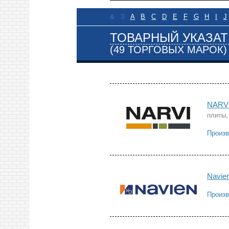
&
3
A
B
C
D
E
F
G
H
I
J
ТОВАРНЫЙ УКАЗАТ
(49 ТОРГОВЫХ МАРОК)
NARV
плиты,
Произв
Navie
Произв