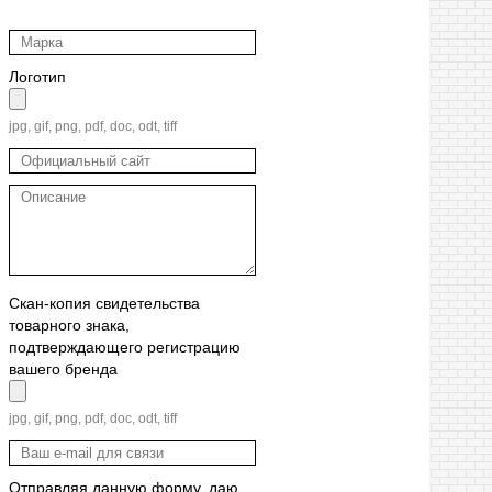
Логотип
jpg, gif, png, pdf, doc, odt, tiff
Скан-копия свидетельства
товарного знака,
подтверждающего регистрацию
вашего бренда
jpg, gif, png, pdf, doc, odt, tiff
Отправляя данную форму, даю