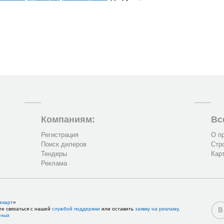
Компаниям:
Вс
Регистрация
О п
Поиск дилеров
Стр
Тендеры
Кар
Реклама
екарт
»
те связаться с нашей
службой поддержки
или оставить
заявку на рекламу
.
нных