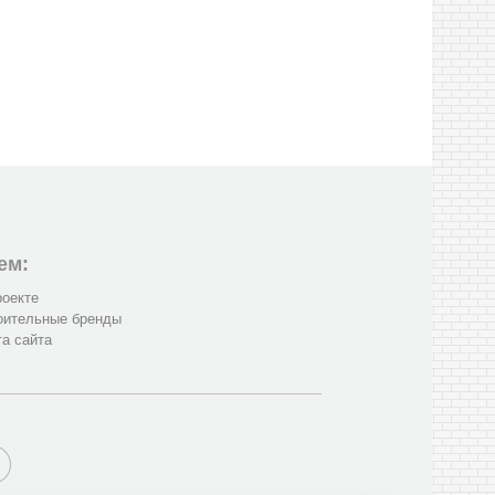
ем:
роекте
оительные бренды
та сайта