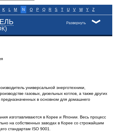
K
L
M
N
O
P
Q
R
S
T
U
V
W
Y
Z
ЕЛЬ
Развернуть
ОК)
ея
оизводитель универсальной энерготехники,
оизводстве газовых, дизельных котлов, а также других
, предназначенных в основном для домашнего
ния изготавливаются в Корее и Японии. Весь процесс
льно на собственных заводах в Корее со строжайшим
его стандартам ISO 9001.