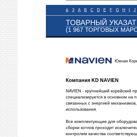
&
3
A
B
C
D
E
F
G
H
I
J
ТОВАРНЫЙ УКАЗАТ
(1 967 ТОРГОВЫХ МАР
Южная Кор
Компания KD NAVIEN
NAVIEN - крупнейший корейский пр
специализируется в основном на пр
связанных с энергией механизмов
использования.
Все комплектующие для оборудова
сборки котлов проходит исключите
контролем качества соответствующ