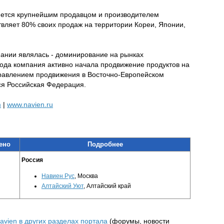
яется крупнейшим продавцом и производителем
вляет 80% своих продаж на территории Кореи, Японии,
пании являлась - доминирование на рынках
 года компания активно начала продвижение продуктов на
равлением продвижения в Восточно-Европейском
ся Российская Федерация.
m
|
www.navien.ru
ено
Подробнее
Россия
Навиен Рус
, Москва
Алтайский Уют
, Алтайский край
avien в других разделах портала
(форумы, новости