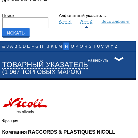
Поиск:
Алфавитный указатель:
А — Я
A — Z
Весь алфавит
&
3
A
B
C
D
E
F
G
H
I
J
K
L
M
N
O
P
Q
R
S
T
U
V
W
Y
Z
Развернуть
ТОВАРНЫЙ УКАЗАТЕЛЬ
(1 967 ТОРГОВЫХ МАРОК)
Франция
Компания RACCORDS & PLASTIQUES NICOLL