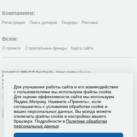
Компаниям:
Регистрация
Поиск дилеров
Тендеры
Реклама
Всем:
О проекте
Строительные бренды
Карта сайта
Copyright © 1999-2026 ВашДом.Ру - проект группы «
Текарт
»
По вопросам связанным с работой портала вы можете связаться с нашей
службой
поддержки
или оставить
заявку на рекламу
.
Политика в отношении обработки персональных данных
Для улучшения работы сайта и его взаимодействия
Пользовательское соглашение
с пользователями мы используем файлы cookie.
Для оценки эффективности сайта мы используем
Яндекс.Метрику. Нажмите «Принять», если
соглашаетесь с условиями обработки cookie и
ваших персональных данных. Вы всегда можете
отключить файлы cookie в настройках вашего
браузера. Подробности в
Политике обработки
персональных данных