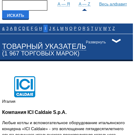
А — Я
A — Z
Весь алфавит
&
3
A
B
C
D
E
F
G
H
I
J
K
L
M
N
O
P
Q
R
S
T
U
V
W
Y
Z
Развернуть
ТОВАРНЫЙ УКАЗАТЕЛЬ
(1 967 ТОРГОВЫХ МАРОК)
Италия
Компания ICI Caldaie S.p.A.
Любые котлы и вспомогательное оборудование итальянского
концерна «ICI Caldaie» - это воплощение пятидесятилетнего
опыта ведущего итальянского производителя котельного