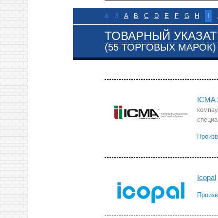
&
3
A
B
C
D
E
F
G
H
I
ТОВАРНЫЙ УКАЗАТ
(55 ТОРГОВЫХ МАРОК)
ICMA 
компау
специа
Произв
Icopal
Произв