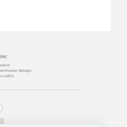
ем:
роекте
оительные бренды
та сайта