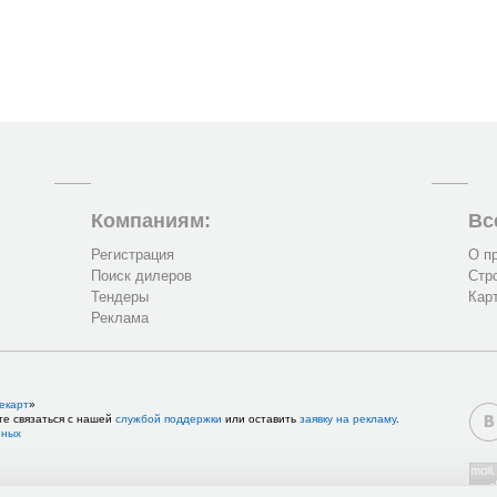
Компаниям:
Вс
Регистрация
О п
Поиск дилеров
Стр
Тендеры
Кар
Реклама
екарт
»
те связаться с нашей
службой поддержки
или оставить
заявку на рекламу
.
нных