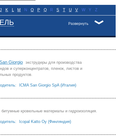
J
K
L
M
N
O
P
Q
R
S
T
U
V
W
Y
Z
ЕЛЬ
Развернуть
San Giorgio
экструдеры для производства
ндов и суперконцентратов, пленок, листов и
льных продуктов.
одитель:
ICMA San Giorgio SpA (Италия)
битумные кровельные материалы и гидроизоляция.
одитель:
Icopal Katto Oy (Финляндия)