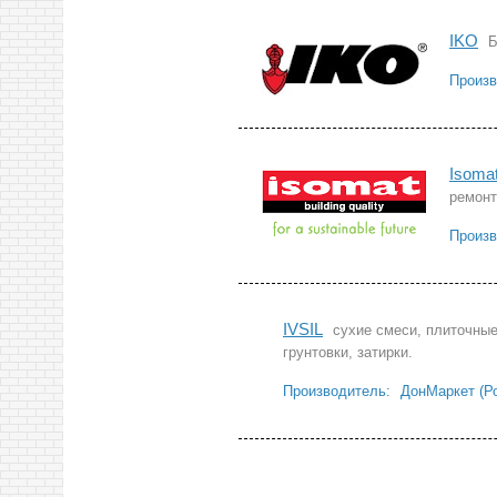
IKO
Б
Произв
Isoma
ремонт
Произв
IVSIL
cухие смеси, плиточные
грунтовки, затирки.
Производитель:
ДонМаркет (Ро