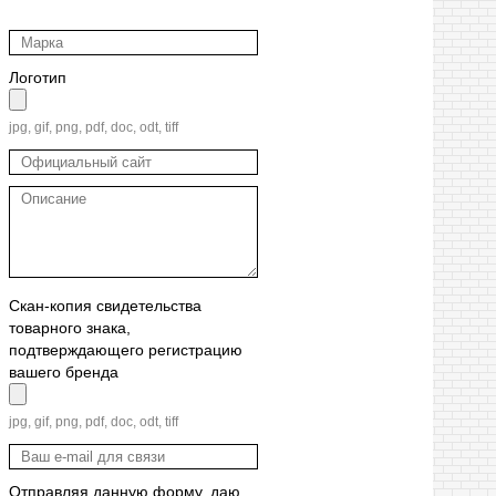
Логотип
jpg, gif, png, pdf, doc, odt, tiff
Скан-копия свидетельства
товарного знака,
подтверждающего регистрацию
вашего бренда
jpg, gif, png, pdf, doc, odt, tiff
Отправляя данную форму, даю