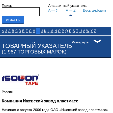
Поиск:
Алфавитный указатель:
А — Я
A — Z
Весь алфавит
&
3
A
B
C
D
E
F
G
H
I
J
K
L
M
N
O
P
Q
R
S
T
U
V
W
Y
Z
Развернуть
ТОВАРНЫЙ УКАЗАТЕЛЬ
(1 967 ТОРГОВЫХ МАРОК)
Россия
Компания Ижевский завод пластмасс
Начиная с августа 2006 года ОАО «Ижевский завод пластмасс»