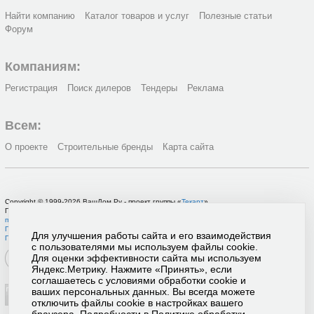
Найти компанию
Каталог товаров и услуг
Полезные статьи
Форум
Компаниям:
Регистрация
Поиск дилеров
Тендеры
Реклама
Всем:
О проекте
Строительные бренды
Карта сайта
Copyright © 1999-2026 ВашДом.Ру - проект группы «
Текарт
»
По вопросам связанным с работой портала вы можете связаться с нашей
службой
поддержки
или оставить
заявку на рекламу
.
Политика в отношении обработки персональных данных
Для улучшения работы сайта и его взаимодействия
Пользовательское соглашение
с пользователями мы используем файлы cookie.
Для оценки эффективности сайта мы используем
Яндекс.Метрику. Нажмите «Принять», если
соглашаетесь с условиями обработки cookie и
ваших персональных данных. Вы всегда можете
отключить файлы cookie в настройках вашего