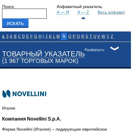
Поиск:
Алфавитный указатель:
А — Я
A — Z
Весь алфавит
&
3
A
B
C
D
E
F
G
H
I
J
K
L
M
N
O
P
Q
R
S
T
U
V
W
Y
Z
Развернуть
ТОВАРНЫЙ УКАЗАТЕЛЬ
(1 967 ТОРГОВЫХ МАРОК)
Италия
Компания Novellini S.p.A.
Фирма Novellini (Италия) – лидирующее европейское