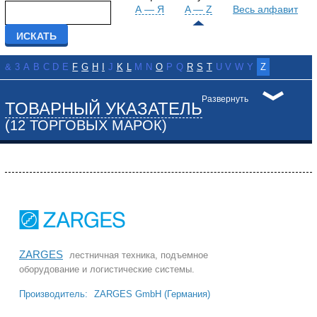
А — Я
A — Z
Весь алфавит
&
3
A
B
C
D
E
F
G
H
I
J
K
L
M
N
O
P
Q
R
S
T
U
V
W
Y
Z
Развернуть
ТОВАРНЫЙ УКАЗАТЕЛЬ
(12 ТОРГОВЫХ МАРОК)
ZARGES
лестничная техника, подъемное
оборудование и логистические системы.
Производитель:
ZARGES GmbH (Германия)