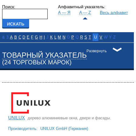
Поиск:
Алфавитный указатель:
А — Я
A — Z
Весь алфавит
&
3
A
B
C
D
E
F
G
H
I
J
K
L
M
N
O
P
Q
R
S
T
U
V
W
Y
Z
Развернуть
ТОВАРНЫЙ УКАЗАТЕЛЬ
(24 ТОРГОВЫХ МАРОК)
UNILUX
дерево алюминиевые окна, двери и фасады.
Производитель:
UNILUX GmbH (Германия)