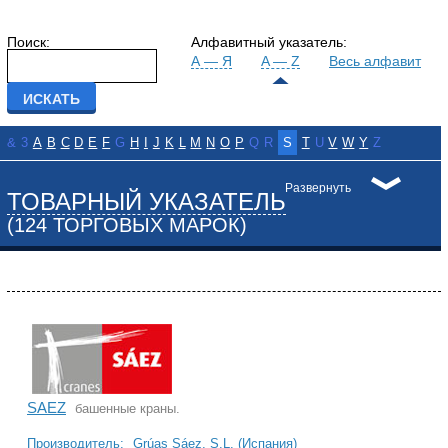
Поиск:
Алфавитный указатель:
А — Я
A — Z
Весь алфавит
&
3
A
B
C
D
E
F
G
H
I
J
K
L
M
N
O
P
Q
R
S
T
U
V
W
Y
Z
Развернуть
ТОВАРНЫЙ УКАЗАТЕЛЬ
(124 ТОРГОВЫХ МАРОК)
SAEZ
башенные краны.
Производитель:
Grúas Sáez, S.L. (Испания)