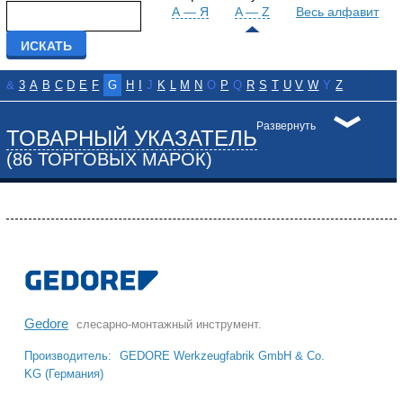
А — Я
A — Z
Весь алфавит
&
3
A
B
C
D
E
F
G
H
I
J
K
L
M
N
O
P
Q
R
S
T
U
V
W
Y
Z
Развернуть
ТОВАРНЫЙ УКАЗАТЕЛЬ
(86 ТОРГОВЫХ МАРОК)
Gedore
слесарно-монтажный инструмент.
Производитель:
GEDORE Werkzeugfabrik GmbH & Co.
KG (Германия)