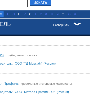
М
Н
О
П
Р
С
Т
У
Ф
Ц
Ч
Э
Ю
Я
ЕЛЬ
Развернуть
аби
трубы, металлопрокат.
одитель:
ООО "ТД Меркаби" (Россия)
лл Профиль
кровельные и стеновые материалы.
одитель:
ООО "Металл Профиль Юг" (Россия)