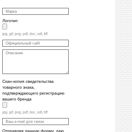
Логотип
jpg, gif, png, pdf, doc, odt, tiff
Скан-копия свидетельства
товарного знака,
подтверждающего регистрацию
вашего бренда
jpg, gif, png, pdf, doc, odt, tiff
Отправляя данную форму, даю