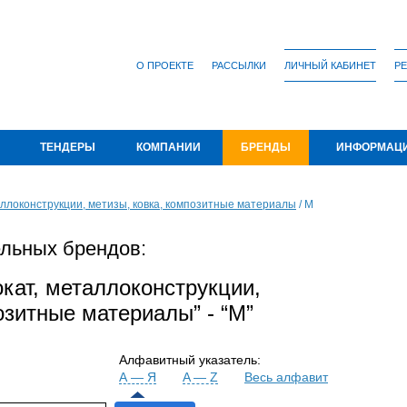
О ПРОЕКТЕ
РАССЫЛКИ
ЛИЧНЫЙ КАБИНЕТ
РЕ
ТЕНДЕРЫ
КОМПАНИИ
БРЕНДЫ
ИНФОРМАЦ
ллоконструкции, метизы, ковка, композитные материалы
/
М
льных брендов:
кат, металлоконструкции,
озитные материалы” - “М”
Алфавитный указатель:
А — Я
A — Z
Весь алфавит