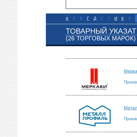
А
Б
В
Г
Д
Е
З
И
К
Л
ТОВАРНЫЙ УКАЗАТ
(26 ТОРГОВЫХ МАРОК)
Мерк
Произв
Мета
Произв