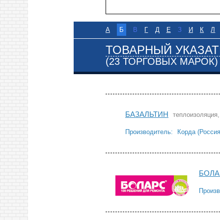
А
Б
В
Г
Д
Е
З
И
К
Л
ТОВАРНЫЙ УКАЗАТ
(23 ТОРГОВЫХ МАРОК)
БАЗАЛЬТИН
теплоизоляция,
Производитель:
Корда (Россия
БОЛА
Произв