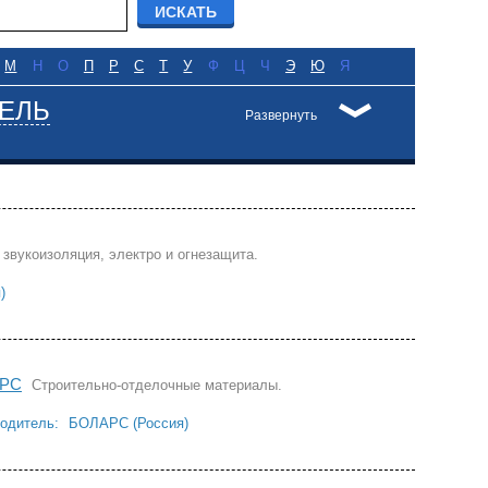
М
Н
О
П
Р
С
Т
У
Ф
Ц
Ч
Э
Ю
Я
ЕЛЬ
Развернуть
 звукоизоляция, электро и огнезащита.
)
РС
Строительно-отделочные материалы.
одитель:
БОЛАРС (Россия)