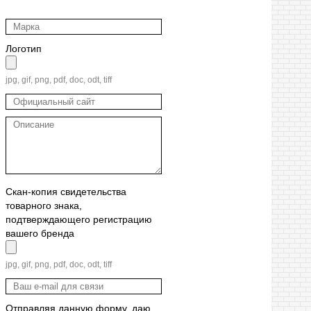
Логотип
jpg, gif, png, pdf, doc, odt, tiff
Скан-копия свидетельства
товарного знака,
подтверждающего регистрацию
вашего бренда
jpg, gif, png, pdf, doc, odt, tiff
Отправляя данную форму, даю