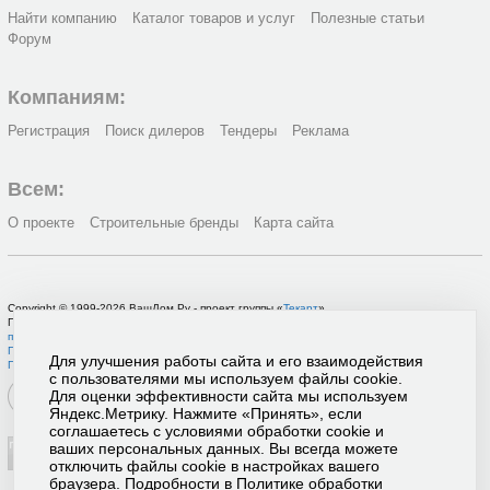
Найти компанию
Каталог товаров и услуг
Полезные статьи
Форум
Компаниям:
Регистрация
Поиск дилеров
Тендеры
Реклама
Всем:
О проекте
Строительные бренды
Карта сайта
Copyright © 1999-2026 ВашДом.Ру - проект группы «
Текарт
»
По вопросам связанным с работой портала вы можете связаться с нашей
службой
поддержки
или оставить
заявку на рекламу
.
Политика в отношении обработки персональных данных
Для улучшения работы сайта и его взаимодействия
Пользовательское соглашение
с пользователями мы используем файлы cookie.
Для оценки эффективности сайта мы используем
Яндекс.Метрику. Нажмите «Принять», если
соглашаетесь с условиями обработки cookie и
ваших персональных данных. Вы всегда можете
отключить файлы cookie в настройках вашего
браузера. Подробности в
Политике обработки