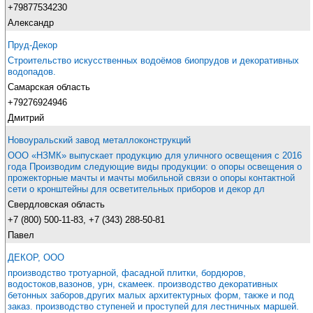
+79877534230
Александр
Пруд-Декор
Строительство искусственных водоёмов биопрудов и декоративных
водопадов.
Самарская область
+79276924946
Дмитрий
Новоуральский завод металлоконструкций
ООО «НЗМК» выпускает продукцию для уличного освещения с 2016
года Производим следующие виды продукции: o опоры освещения o
прожекторные мачты и мачты мобильной связи o опоры контактной
сети o кронштейны для осветительных приборов и декор дл
Свердловская область
+7 (800) 500-11-83, +7 (343) 288-50-81
Павел
ДЕКОР, ООО
производство тротуарной, фасадной плитки, бордюров,
водостоков,вазонов, урн, скамеек. производство декоративных
бетонных заборов,других малых архитектурных форм, также и под
заказ. производство ступеней и проступей для лестничных маршей.