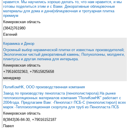
нравится. Мы научились хорошо делать то, что нам нравится, и мы
готовы поделиться этим и с Вами. Декоративные облицовочные
материалы для дома и дачи(облицовочная и тротуарная плитка
премиум
Кемеровская область
(3842)761980
Евгений
Керамика и Декор
Огромный выбор керамической плитки от известных производителей;
Экологически чистый декоративный камень; Полуколонны, молдинги,
плинтусы и другая лепнина для интерьера.
Кемеровская область
+79516032363, +79515825658
менеджер
ПолиКомНК, ООО производственная компания
Завод по производству пенопласта (пенополистирола).На рынке
теплоизоляционных материалов компания "ПолиКомНК" работает с
2004года. Предлагаем Вам: -Пенопласт ПСБ-С (пенополистирол) всех
марок -Теплоизоляционная скорлупа для труб из Пенопласта ПСБ
Кемеровская область
8(3843)36-84-30, +79016152187
Павел