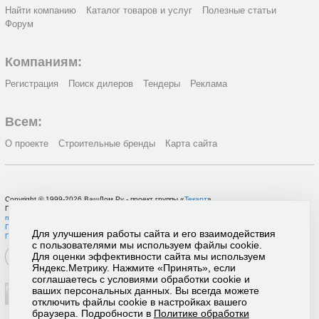
Найти компанию
Каталог товаров и услуг
Полезные статьи
Форум
Компаниям:
Регистрация
Поиск дилеров
Тендеры
Реклама
Всем:
О проекте
Строительные бренды
Карта сайта
Copyright © 1999-2026 ВашДом.Ру - проект группы «
Текарт
»
По вопросам связанным с работой портала вы можете связаться с нашей
службой
поддержки
или оставить
заявку на рекламу
.
Политика в отношении обработки персональных данных
Для улучшения работы сайта и его взаимодействия
Пользовательское соглашение
с пользователями мы используем файлы cookie.
Для оценки эффективности сайта мы используем
Яндекс.Метрику. Нажмите «Принять», если
соглашаетесь с условиями обработки cookie и
ваших персональных данных. Вы всегда можете
отключить файлы cookie в настройках вашего
браузера. Подробности в
Политике обработки