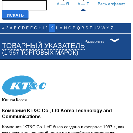
А — Я
A — Z
Весь алфавит
&
3
A
B
C
D
E
F
G
H
I
J
K
L
M
N
O
P
Q
R
S
T
U
V
W
Y
Z
Развернуть
ТОВАРНЫЙ УКАЗАТЕЛЬ
(1 967 ТОРГОВЫХ МАРОК)
Южная Корея
Компания KT&C Co., Ltd Korea Technology and
Communications
Компания "KT&C Co..Ltd" была создана в феврале 1997 г., как
как научно-технический центр по разработке прогрессивных