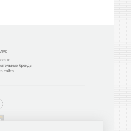
ем:
роекте
оительные бренды
та сайта