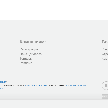
Компаниям:
Вс
Регистрация
О п
Поиск дилеров
Стр
Тендеры
Кар
Реклама
екарт
»
те связаться с нашей
службой поддержки
или оставить
заявку на рекламу
.
нных