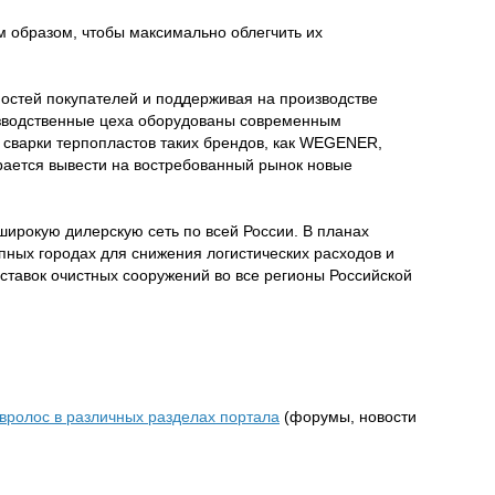
м образом, чтобы максимально облегчить их
остей покупателей и поддерживая на производстве
изводственные цеха оборудованы современным
 сварки терпопластов таких брендов, как WEGENER,
рается вывести на востребованный рынок новые
широкую дилерскую сеть по всей России. В планах
упных городах для снижения логистических расходов и
ставок очистных сооружений во все регионы Российской
вролос в различных разделах портала
(форумы, новости