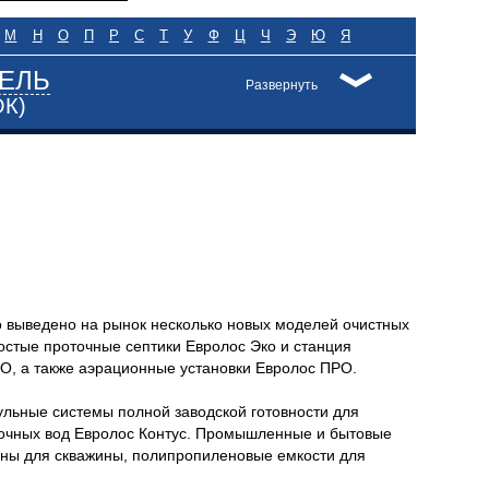
М
Н
О
П
Р
С
Т
У
Ф
Ц
Ч
Э
Ю
Я
ЕЛЬ
Развернуть
ОК)
 выведено на рынок несколько новых моделей очистных
ростые проточные септики Евролос Эко и станция
О, а также аэрационные установки Евролос ПРО.
льные системы полной заводской готовности для
сточных вод Евролос Контус. Промышленные и бытовые
оны для скважины, полипропиленовые емкости для