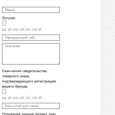
Логотип
jpg, gif, png, pdf, doc, odt, tiff
Скан-копия свидетельства
товарного знака,
подтверждающего регистрацию
вашего бренда
jpg, gif, png, pdf, doc, odt, tiff
Отправляя данную форму, даю