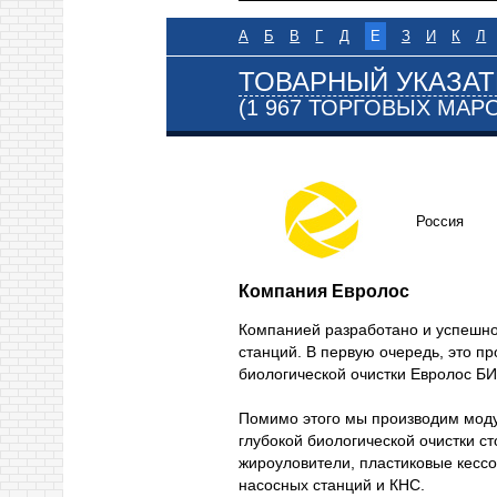
А
Б
В
Г
Д
Е
З
И
К
Л
ТОВАРНЫЙ УКАЗАТ
(1 967 ТОРГОВЫХ МАР
Россия
Компания Евролос
Компанией разработано и успешно
станций. В первую очередь, это п
биологической очистки Евролос БИ
Помимо этого мы производим моду
глубокой биологической очистки 
жироуловители, пластиковые кесс
насосных станций и КНС.