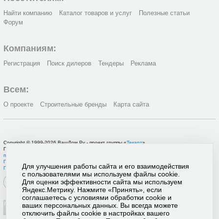
Найти компанию
Каталог товаров и услуг
Полезные статьи
Форум
Компаниям:
Регистрация
Поиск дилеров
Тендеры
Реклама
Всем:
О проекте
Строительные бренды
Карта сайта
Copyright © 1999-2026 ВашДом.Ру - проект группы «
Текарт
»
По вопросам связанным с работой портала вы можете связаться с нашей
службой
поддержки
или оставить
заявку на рекламу
.
Политика в отношении обработки персональных данных
Для улучшения работы сайта и его взаимодействия
Пользовательское соглашение
с пользователями мы используем файлы cookie.
Для оценки эффективности сайта мы используем
Яндекс.Метрику. Нажмите «Принять», если
соглашаетесь с условиями обработки cookie и
ваших персональных данных. Вы всегда можете
отключить файлы cookie в настройках вашего