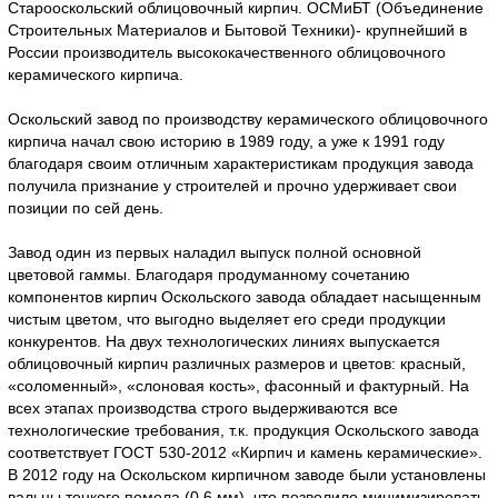
Старооскольский облицовочный кирпич. ОСМиБТ (Объединение
Строительных Материалов и Бытовой Техники)- крупнейший в
России производитель высококачественного облицовочного
керамического кирпича.
Оскольский завод по производству керамического облицовочного
кирпича начал свою историю в 1989 году, а уже к 1991 году
благодаря своим отличным характеристикам продукция завода
получила признание у строителей и прочно удерживает свои
позиции по сей день.
Завод один из первых наладил выпуск полной основной
цветовой гаммы. Благодаря продуманному сочетанию
компонентов кирпич Оскольского завода обладает насыщенным
чистым цветом, что выгодно выделяет его среди продукции
конкурентов. На двух технологических линиях выпускается
облицовочный кирпич различных размеров и цветов: красный,
«соломенный», «слоновая кость», фасонный и фактурный. На
всех этапах производства строго выдерживаются все
технологические требования, т.к. продукция Оскольского завода
соответствует ГОСТ 530-2012 «Кирпич и камень керамические».
В 2012 году на Оскольском кирпичном заводе были установлены
вальцы тонкого помола (0,6 мм), что позволило минимизировать