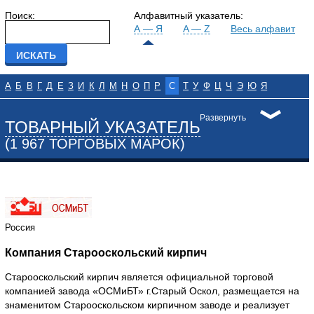
Поиск:
Алфавитный указатель:
А — Я
A — Z
Весь алфавит
А
Б
В
Г
Д
Е
З
И
К
Л
М
Н
О
П
Р
С
Т
У
Ф
Ц
Ч
Э
Ю
Я
Развернуть
ТОВАРНЫЙ УКАЗАТЕЛЬ
(1 967 ТОРГОВЫХ МАРОК)
Россия
Компания Старооскольский кирпич
Старооскольский кирпич является официальной торговой
компанией завода «ОСМиБТ» г.Старый Оскол, размещается на
знаменитом Старооскольском кирпичном заводе и реализует