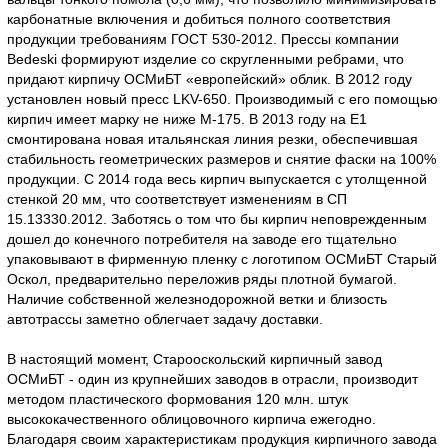
карбонатные включения и добиться полного соответствия
продукции требованиям ГОСТ 530-2012. Прессы компании
Bedeski формируют изделие со скругленными ребрами, что
придают кирпичу ОСМиБТ «европейский» облик. В 2012 году
установлен новый пресс LKV-650. Производимый с его помощью
кирпич имеет марку не ниже М-175. В 2013 году на Е1
смонтирована новая итальянская линия резки, обеспечившая
стабильность геометрических размеров и снятие фаски на 100%
продукции. С 2014 года весь кирпич выпускается с утолщенной
стенкой 20 мм, что соответствует изменениям в СП
15.13330.2012. Заботясь о том что бы кирпич неповрежденным
дошел до конечного потребителя на заводе его тщательно
упаковывают в фирменную пленку с логотипом ОСМиБТ Старый
Оскол, предварительно переложив ряды плотной бумагой.
Наличие собственной железнодорожной ветки и близость
автотрассы заметно облегчает задачу доставки.
В настоящий момент, Старооскольский кирпичный завод
ОСМиБТ - один из крупнейших заводов в отрасли, производит
методом пластического формования 120 млн. штук
высококачественного облицовочного кирпича ежегодно.
Благодаря своим характеристикам продукция кирпичного завода