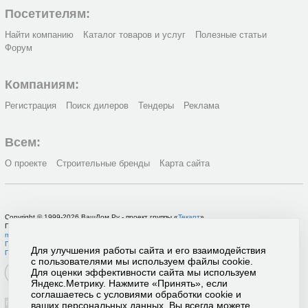
Посетителям:
Найти компанию
Каталог товаров и услуг
Полезные статьи
Форум
Компаниям:
Регистрация
Поиск дилеров
Тендеры
Реклама
Всем:
О проекте
Строительные бренды
Карта сайта
Copyright © 1999-2026 ВашДом.Ру - проект группы «
Текарт
»
По вопросам связанным с работой портала вы можете связаться с нашей
службой
поддержки
или оставить
заявку на рекламу
.
Политика в отношении обработки персональных данных
Для улучшения работы сайта и его взаимодействия
Пользовательское соглашение
с пользователями мы используем файлы cookie.
Для оценки эффективности сайта мы используем
Яндекс.Метрику. Нажмите «Принять», если
соглашаетесь с условиями обработки cookie и
ваших персональных данных. Вы всегда можете