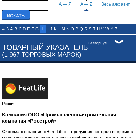
А — Я
A — Z
Весь алфавит
&
3
A
B
C
D
E
F
G
H
I
J
K
L
M
N
O
P
Q
R
S
T
U
V
W
Y
Z
Развернуть
ТОВАРНЫЙ УКАЗАТЕЛЬ
(1 967 ТОРГОВЫХ МАРОК)
Россия
Компания ООО «Промышленно-строительная
компания «Росстрой»
Система отопления «Heat Life» – продукция, которая впервые в
мире максимизировала тепловую эффективность, имеет патент