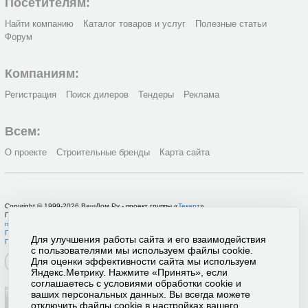
Посетителям:
Найти компанию
Каталог товаров и услуг
Полезные статьи
Форум
Компаниям:
Регистрация
Поиск дилеров
Тендеры
Реклама
Всем:
О проекте
Строительные бренды
Карта сайта
Copyright © 1999-2026 ВашДом.Ру - проект группы «
Текарт
»
По вопросам связанным с работой портала вы можете связаться с нашей
службой
поддержки
или оставить
заявку на рекламу
.
Политика в отношении обработки персональных данных
Для улучшения работы сайта и его взаимодействия
Пользовательское соглашение
с пользователями мы используем файлы cookie.
Для оценки эффективности сайта мы используем
Яндекс.Метрику. Нажмите «Принять», если
соглашаетесь с условиями обработки cookie и
ваших персональных данных. Вы всегда можете
отключить файлы cookie в настройках вашего