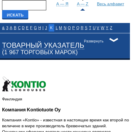
А — Я
A — Z
Весь алфавит
&
3
A
B
C
D
E
F
G
H
I
J
K
L
M
N
O
P
Q
R
S
T
U
V
W
Y
Z
Развернуть
ТОВАРНЫЙ УКАЗАТЕЛЬ
(1 967 ТОРГОВЫХ МАРОК)
Финляндия
Компания Kontiotuote Oy
Компания «Kontio» - известная в настоящее время как второй по
величине в мире производитель бревенчатых зданий.
Основными сферами деятельности концерна являются