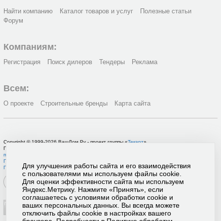
Найти компанию
Каталог товаров и услуг
Полезные статьи
Форум
Компаниям:
Регистрация
Поиск дилеров
Тендеры
Реклама
Всем:
О проекте
Строительные бренды
Карта сайта
Copyright © 1999-2026 ВашДом.Ру - проект группы «
Текарт
»
По вопросам связанным с работой портала вы можете связаться с нашей
службой
поддержки
или оставить
заявку на рекламу
.
Политика в отношении обработки персональных данных
Для улучшения работы сайта и его взаимодействия
Пользовательское соглашение
с пользователями мы используем файлы cookie.
Для оценки эффективности сайта мы используем
Яндекс.Метрику. Нажмите «Принять», если
соглашаетесь с условиями обработки cookie и
ваших персональных данных. Вы всегда можете
отключить файлы cookie в настройках вашего