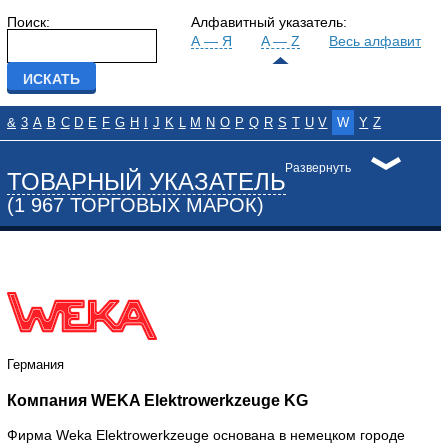
Поиск:
Алфавитный указатель:
А — Я
A — Z
Весь алфавит
&
3
A
B
C
D
E
F
G
H
I
J
K
L
M
N
O
P
Q
R
S
T
U
V
W
Y
Z
Развернуть
ТОВАРНЫЙ УКАЗАТЕЛЬ
(1 967 ТОРГОВЫХ МАРОК)
Германия
Компания WEKA Elektrowerkzeuge KG
Фирма Weka Elektrowerkzeuge основана в немецком городе