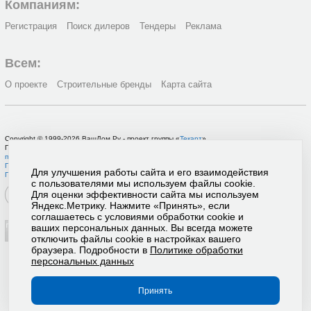
Компаниям:
Регистрация
Поиск дилеров
Тендеры
Реклама
Всем:
О проекте
Строительные бренды
Карта сайта
Copyright © 1999-2026 ВашДом.Ру - проект группы «
Текарт
»
По вопросам связанным с работой портала вы можете связаться с нашей
службой
поддержки
или оставить
заявку на рекламу
.
Политика в отношении обработки персональных данных
Для улучшения работы сайта и его взаимодействия
Пользовательское соглашение
с пользователями мы используем файлы cookie.
Для оценки эффективности сайта мы используем
Яндекс.Метрику. Нажмите «Принять», если
соглашаетесь с условиями обработки cookie и
ваших персональных данных. Вы всегда можете
отключить файлы cookie в настройках вашего
браузера. Подробности в
Политике обработки
персональных данных
Принять