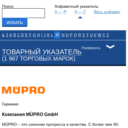
Поиск:
Алфавитный указатель:
А — Я
A — Z
Весь алфавит
&
3
A
B
C
D
E
F
G
H
I
J
K
L
M
N
O
P
Q
R
S
T
U
V
W
Y
Z
Развернуть
ТОВАРНЫЙ УКАЗАТЕЛЬ
(1 967 ТОРГОВЫХ МАРОК)
Германия
Компания MÜPRO GmbH
MÜPRO – это синоним прогресса и качества. С более чем 40-