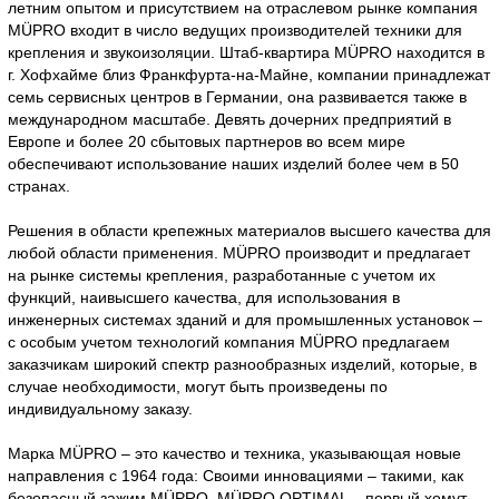
летним опытом и присутствием на отраслевом рынке компания
MÜPRO входит в число ведущих производителей техники для
крепления и звукоизоляции. Штаб-квартира MÜPRO находится в
г. Хофхайме близ Франкфурта-на-Майне, компании принадлежат
семь сервисных центров в Германии, она развивается также в
международном масштабе. Девять дочерних предприятий в
Европе и более 20 сбытовых партнеров во всем мире
обеспечивают использование наших изделий более чем в 50
странах.
Решения в области крепежных материалов высшего качества для
любой области применения. MÜPRO производит и предлагает
на рынке системы крепления, разработанные с учетом их
функций, наивысшего качества, для использования в
инженерных системах зданий и для промышленных установок –
с особым учетом технологий компания MÜPRO предлагаем
заказчикам широкий спектр разнообразных изделий, которые, в
случае необходимости, могут быть произведены по
индивидуальному заказу.
Марка MÜPRO – это качество и техника, указывающая новые
направления с 1964 года: Своими инновациями – такими, как
безопасный зажим MÜPRO, MÜPRO OPTIMAL – первый хомут