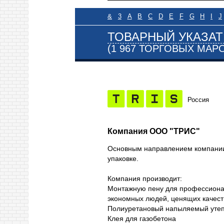
&
3
A
B
C
D
E
F
G
H
I
J
ТОВАРНЫЙ УКАЗАТ
(1 967 ТОРГОВЫХ МАР
Россия
Компания ООО "ТРИС"
Основным направлением компании 
упаковке.
Компания производит:
Монтажную пену для профессионал
экономных людей, ценящих качест
Полиуретановый напыляемый уте
Клея для газобетона