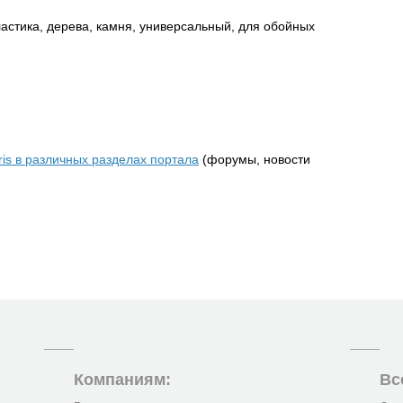
ластика, дерева, камня, универсальный, для обойных
ris в различных разделах портала
(форумы, новости
Компаниям:
Вс