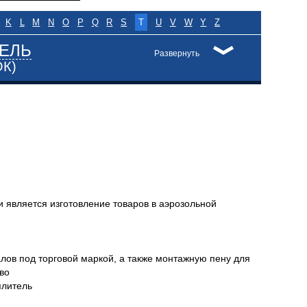
K
L
M
N
O
P
Q
R
S
T
U
V
W
Y
Z
ЕЛЬ
Развернуть
ОК)
является изготовление товаров в аэрозольной
ов под торговой маркой, а также монтажную пену для
во
плитель