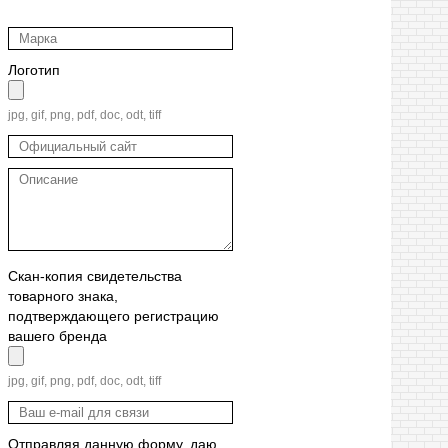
Логотип
jpg, gif, png, pdf, doc, odt, tiff
Скан-копия свидетельства
товарного знака,
подтверждающего регистрацию
вашего бренда
jpg, gif, png, pdf, doc, odt, tiff
Отправляя данную форму, даю