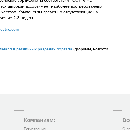
оссийские сертификаты соответствия ГОСТ-Р. На
ится широкий ассортимент наиболее востребованных
чествах. Компоненты временно отсутствующие на
ечение 2-3 недель.
ectric.com
ieland в различных разделах портала
(форумы, новости
Компаниям:
Вс
Регистрация
О п