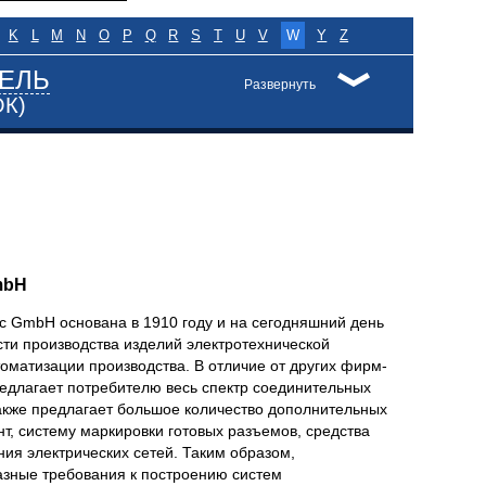
K
L
M
N
O
P
Q
R
S
T
U
V
W
Y
Z
ЕЛЬ
Развернуть
ОК)
mbH
ic GmbH основана в 1910 году и на сегодняшний день
сти производства изделий электротехнической
оматизации производства. В отличие от других фирм-
предлагает потребителю весь спектр соединительных
также предлагает большое количество дополнительных
т, систему маркировки готовых разъемов, средства
ия электрических сетей. Таким образом,
зные требования к построению систем