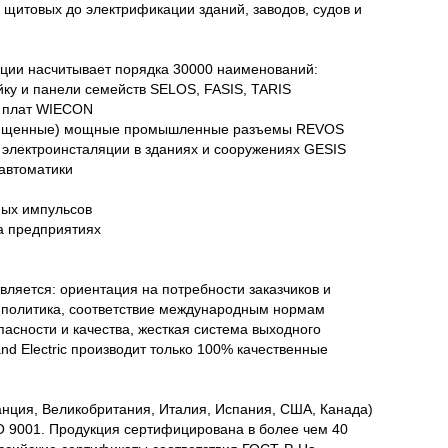
 щитовых до электрификации зданий, заводов, судов и
ции насчитывает порядка 30000 наименований:
йку и панели семейств SELOS, FASIS, TARIS
х плат WIECON
щищенные) мощные промышленные разъемы REVOS
 электроинсталяции в зданиях и сооружениях GESIS
 автоматики
ных импульсов
а предприятиях
является: ориентация на потребности заказчиков и
 политика, соответствие международным нормам
асности и качества, жесткая система выходного
nd Electric производит только 100% качественные
анция, Великобритания, Италия, Испания, США, Канада)
O 9001. Продукция сертифицирована в более чем 40