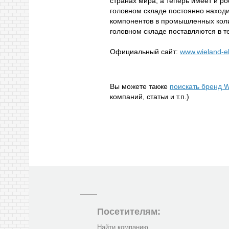
странах мира, а теперь имеет и р
головном складе постоянно наход
компонентов в промышленных коли
головном складе поставляются в т
Официальный сайт:
www.wieland-el
Вы можете также
поискать бренд W
компаний, статьи и т.п.)
Посетителям:
Найти компанию