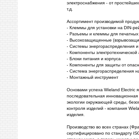
электроснабжения - от простейших
т.д.
Ассортимент производимой продук
- Клеммы для установки на DIN-ре
- Разъемы и клеммы для печатны
- Высокозащищенные (взрывоза
- Системы энергораcпределения и
- Компоненты электротехнической
- Блоки питания и корпуса
- Компоненты для защиты от опас
- Система энергораспределения н
- Монтажный инструмент
Основами успеха Wieland Electric 
последовательная инновационная
экологии окружающей среды, безоп
контроля изделий - компания Wiela
изделия.
Производство во всех странах (Фр
сертифицировано по стандарту IS