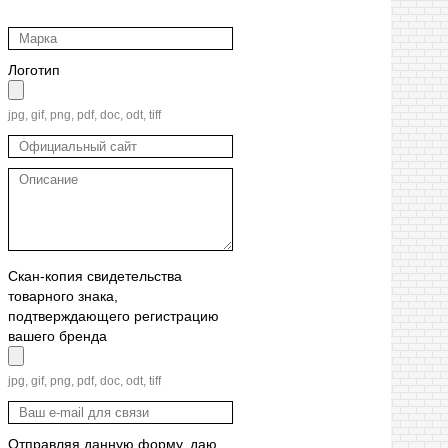
Логотип
jpg, gif, png, pdf, doc, odt, tiff
Скан-копия свидетельства
товарного знака,
подтверждающего регистрацию
вашего бренда
jpg, gif, png, pdf, doc, odt, tiff
Отправляя данную форму, даю