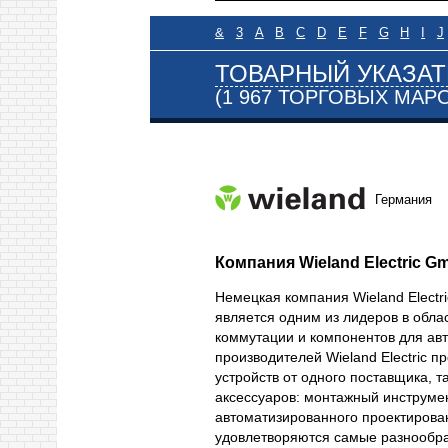
&
3
A
B
C
D
E
F
G
H
I
J
ТОВАРНЫЙ УКАЗАТ
(1 967 ТОРГОВЫХ МАР
Германия
Компания Wieland Electric G
Немецкая компания Wieland Electr
является одним из лидеров в обла
коммутации и компонентов для авт
производителей Wieland Electric 
устройств от одного поставщика, 
аксессуаров: монтажный инструмен
автоматизированного проектирован
удовлетворяются самые разнообра