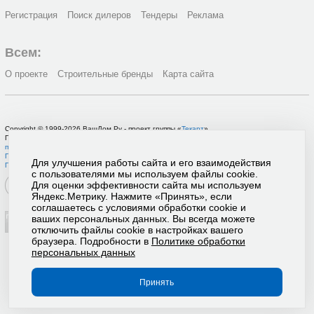
Регистрация
Поиск дилеров
Тендеры
Реклама
Всем:
О проекте
Строительные бренды
Карта сайта
Copyright © 1999-2026 ВашДом.Ру - проект группы «
Текарт
»
По вопросам связанным с работой портала вы можете связаться с нашей
службой
поддержки
или оставить
заявку на рекламу
.
Политика в отношении обработки персональных данных
Для улучшения работы сайта и его взаимодействия
Пользовательское соглашение
с пользователями мы используем файлы cookie.
Для оценки эффективности сайта мы используем
Яндекс.Метрику. Нажмите «Принять», если
соглашаетесь с условиями обработки cookie и
ваших персональных данных. Вы всегда можете
отключить файлы cookie в настройках вашего
браузера. Подробности в
Политике обработки
персональных данных
Принять