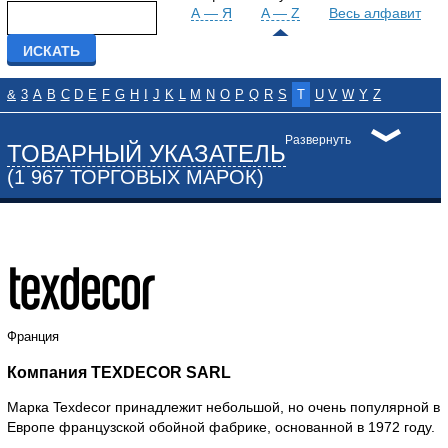
А — Я
A — Z
Весь алфавит
&
3
A
B
C
D
E
F
G
H
I
J
K
L
M
N
O
P
Q
R
S
T
U
V
W
Y
Z
Развернуть
ТОВАРНЫЙ УКАЗАТЕЛЬ
(1 967 ТОРГОВЫХ МАРОК)
Франция
Компания TEXDECOR SARL
Марка Texdecor принадлежит небольшой, но очень популярной в
Европе французской обойной фабрике, основанной в 1972 году.