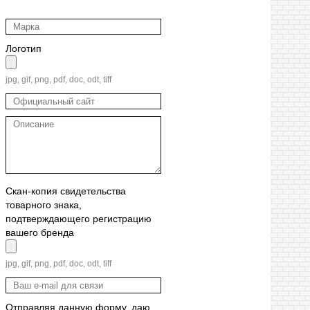
Логотип
jpg, gif, png, pdf, doc, odt, tiff
Скан-копия свидетельства
товарного знака,
подтверждающего регистрацию
вашего бренда
jpg, gif, png, pdf, doc, odt, tiff
Отправляя данную форму, даю