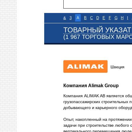
&
3
A
B
C
D
E
F
G
H
I
ТОВАРНЫЙ УКАЗАТ
(1 967 ТОРГОВЫХ МАР
Швеция
Компания Alimak Group
Компания ALIMAK AB является об
грузопассажирских строительных 
добывающего и карьерного оборуд
Опыт, накопленный на протяжении 
задачи при строительстве любого 
вертикального перемещения людей