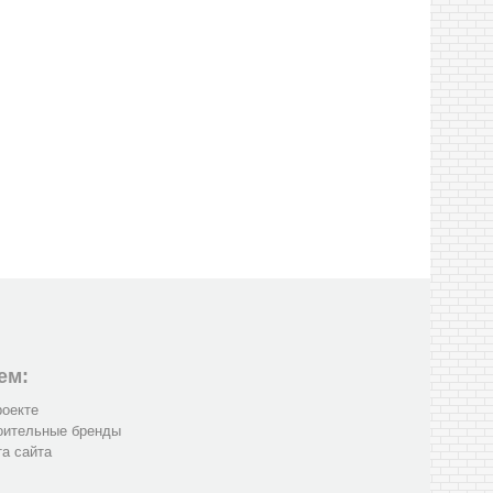
ем:
роекте
оительные бренды
та сайта