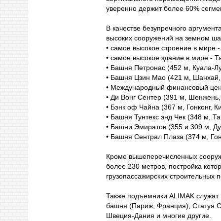
уверенно держит более 60% сегме
В качестве безупречного аргумента
высоких сооружений на земном ша
• самое высокое строение в мире -
• самое высокое здание в мире - 
• Башня Петронac (452 м, Куала-Л
• Башня Цзин Мао (421 м, Шанхай,
• Международный финансовый центр
• Ди Вонг Сентер (391 м, Шенжень,
• Бэнк оф Чайна (367 м, Гонконг, К
• Башня Тунтекс энд Чек (348 м, Т
• Башни Эмиратов (355 и 309 м, Д
• Башня Сентрал Плаза (374 м, Гон
Кроме вышеперечисленных сооруж
более 230 метров, постройка кото
грузопассажирских строительных 
Также подъемники ALIMAK служат 
башня (Париж, Франция), Статуя 
Швеция-Дания и многие другие.