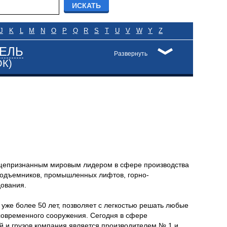
J
K
L
M
N
O
P
Q
R
S
T
U
V
W
Y
Z
ЕЛЬ
Развернуть
ОК)
щепризнанным мировым лидером в сфере производства
подъемников, промышленных лифтов, горно-
ования.
уже более 50 лет, позволяет с легкостью решать любые
современного сооружения. Сегодня в сфере
 и грузов компания является производителем № 1 и