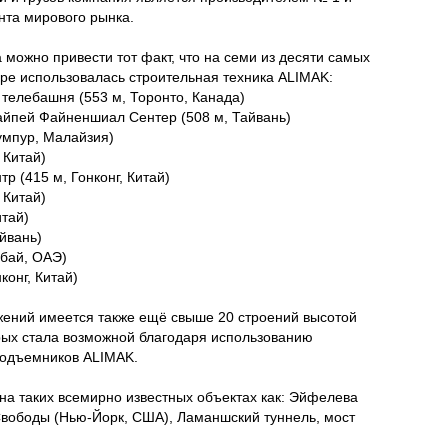
нта мирового рынка.
 можно привести тот факт, что на семи из десяти самых
ре использовалась строительная техника ALIMAK:
 телебашня (553 м, Торонто, Канада)
Тайпей Файненшиал Сентер (508 м, Тайвань)
умпур, Малайзия)
 Китай)
 (415 м, Гонконг, Китай)
 Китай)
итай)
айвань)
убай, ОАЭ)
конг, Китай)
ений имеется также ещё свыше 20 строений высотой
рых стала возможной благодаря использованию
подъемников ALIMAK.
на таких всемирно известных объектах как: Эйфелева
Свободы (Нью-Йорк, США), Ламаншский туннель, мост