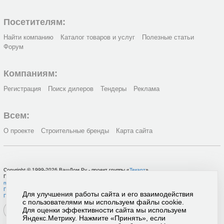
Посетителям:
Найти компанию
Каталог товаров и услуг
Полезные статьи
Форум
Компаниям:
Регистрация
Поиск дилеров
Тендеры
Реклама
Всем:
О проекте
Строительные бренды
Карта сайта
Copyright © 1999-2026 ВашДом.Ру - проект группы «
Текарт
»
По вопросам связанным с работой портала вы можете связаться с нашей
службой
поддержки
или оставить
заявку на рекламу
.
Политика в отношении обработки персональных данных
Для улучшения работы сайта и его взаимодействия
Пользовательское соглашение
с пользователями мы используем файлы cookie.
Для оценки эффективности сайта мы используем
Яндекс.Метрику. Нажмите «Принять», если