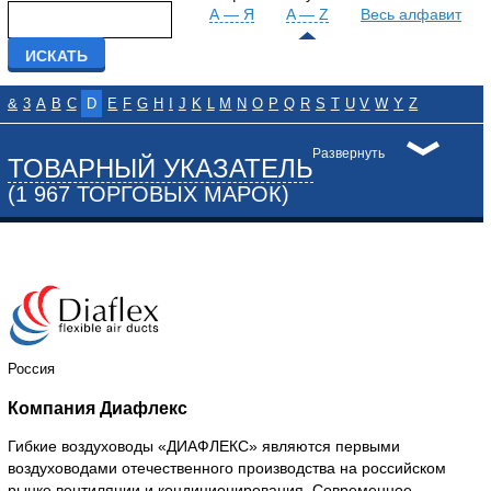
А — Я
A — Z
Весь алфавит
&
3
A
B
C
D
E
F
G
H
I
J
K
L
M
N
O
P
Q
R
S
T
U
V
W
Y
Z
Развернуть
ТОВАРНЫЙ УКАЗАТЕЛЬ
(1 967 ТОРГОВЫХ МАРОК)
Россия
Компания Диафлекс
Гибкие воздуховоды «ДИАФЛЕКС» являются первыми
воздуховодами отечественного производства на российском
рынке вентиляции и кондиционирования. Современное