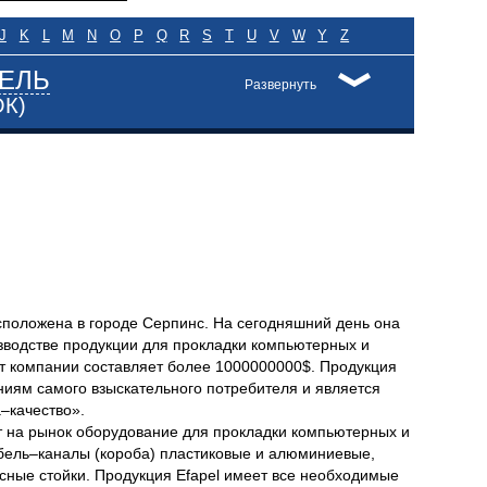
J
K
L
M
N
O
P
Q
R
S
T
U
V
W
Y
Z
ЕЛЬ
Развернуть
ОК)
сположена в городе Серпинс. На сегодняшний день она
зводстве продукции для прокладки компьютерных и
от компании составляет более 1000000000$. Продукция
ниям самого взыскательного потребителя и является
–качество».
т на рынок оборудование для прокладки компьютерных и
абель–каналы (короба) пластиковые и алюминиевые,
исные стойки. Продукция Efapel имеет все необходимые