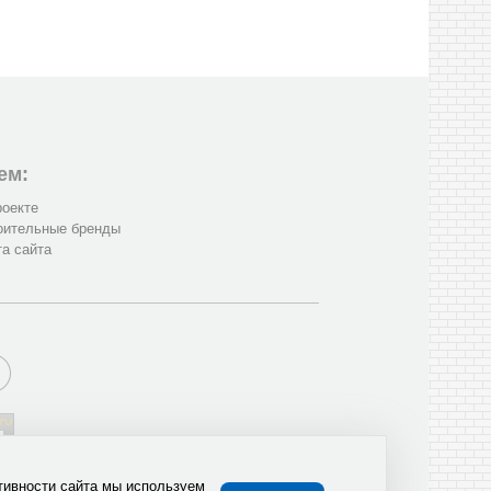
ем:
роекте
оительные бренды
та сайта
тивности сайта мы используем