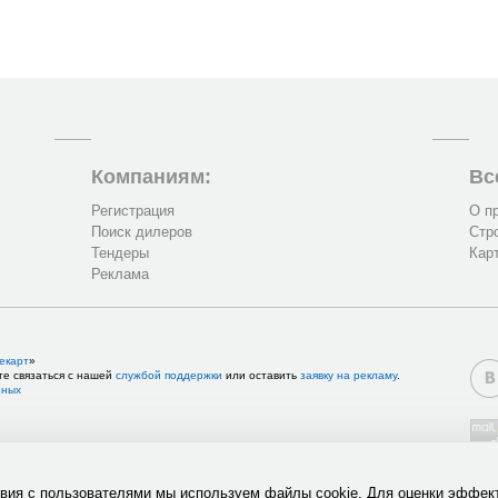
Компаниям:
Вс
Регистрация
О п
Поиск дилеров
Стр
Тендеры
Кар
Реклама
екарт
»
те связаться с нашей
службой поддержки
или оставить
заявку на рекламу
.
нных
твия с пользователями мы используем файлы cookie. Для оценки эффек