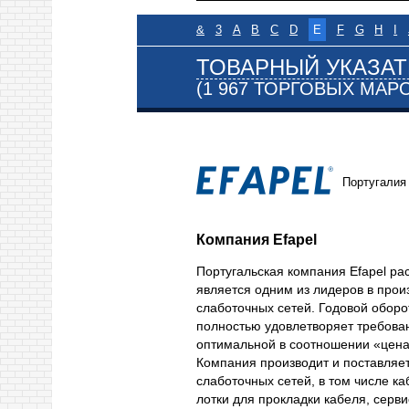
&
3
A
B
C
D
E
F
G
H
I
ТОВАРНЫЙ УКАЗАТ
(1 967 ТОРГОВЫХ МАР
Португалия
Компания Efapel
Португальская компания Efapel ра
является одним из лидеров в прои
слаботочных сетей. Годовой обор
полностью удовлетворяет требова
оптимальной в соотношении «цена
Компания производит и поставляе
слаботочных сетей, в том числе к
лотки для прокладки кабеля, серв