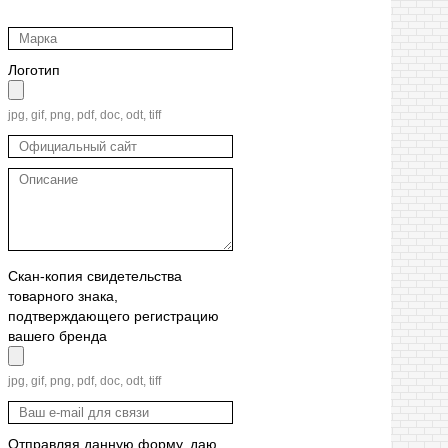
Логотип
jpg, gif, png, pdf, doc, odt, tiff
Скан-копия свидетельства
товарного знака,
подтверждающего регистрацию
вашего бренда
jpg, gif, png, pdf, doc, odt, tiff
Отправляя данную форму, даю